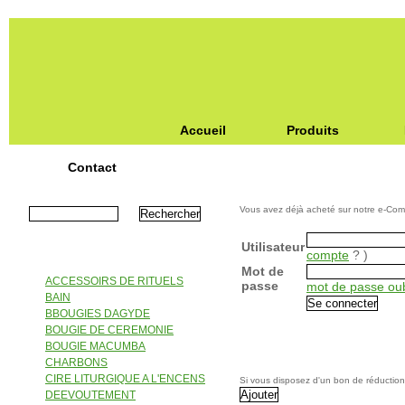
Accueil
Produits
Contact
Recherche
Votre Compte
Vous avez déjà acheté sur notre e-Com
Utilisateur
Catégories
compte
? )
Mot de
ACCESSOIRS DE RITUELS
passe
mot de passe oub
BAIN
BBOUGIES DAGYDE
BOUGIE DE CEREMONIE
BOUGIE MACUMBA
Code de réduction
CHARBONS
CIRE LITURGIQUE A L'ENCENS
Si vous disposez d'un bon de réductio
DEEVOUTEMENT