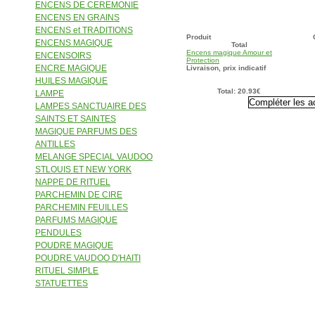
ENCENS DE CEREMONIE
Panier
ENCENS EN GRAINS
ENCENS et TRADITIONS
Produit
ENCENS MAGIQUE
Total
Encens magique Amour et
ENCENSOIRS
Protection
ENCRE MAGIQUE
Livraison, prix indicatif
HUILES MAGIQUE
Total: 20.93€
LAMPE
LAMPES SANCTUAIRE DES
SAINTS ET SAINTES
MAGIQUE PARFUMS DES
ANTILLES
MELANGE SPECIAL VAUDOO
STLOUIS ET NEW YORK
NAPPE DE RITUEL
PARCHEMIN DE CIRE
PARCHEMIN FEUILLES
PARFUMS MAGIQUE
PENDULES
POUDRE MAGIQUE
POUDRE VAUDOO D'HAITI
RITUEL SIMPLE
STATUETTES
Se connecter