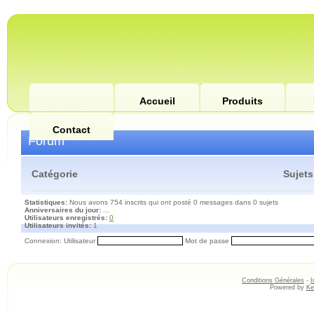
Accueil
Produits
Contact
Forum
Catégorie
Sujets
Statistiques:
Nous avons 754 inscrits qui ont posté 0 messages dans 0 sujets
Anniversaires du jour:
...
Utilisateurs enregistrés:
0
Utilisateurs invités:
1
Connexion: Utilisateur
Mot de passe
Conditions Générales
-
I
Powered by
Ke