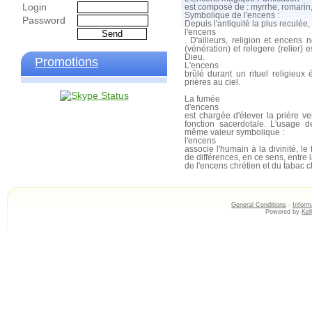
Login
est composé de : myrrhe, romari
Symbolique de l'encens :
Password
Depuis l'antiquité la plus reculée, 
l'encens
. D'ailleurs, religion et encens 
(vénération) et relegere (relier)
Dieu.
Promotions
L'encens
brûlé durant un rituel religieux é
prières au ciel.
La fumée
d'encens
est chargée d'élever la prière ve
fonction sacerdotale. L'usage d
même valeur symbolique :
l'encens
associe l'humain à la divinité, le fi
de différences, en ce sens, entre
de l'encens chrétien et du tabac 
General Conditions
-
Inform
Powered by
Ke