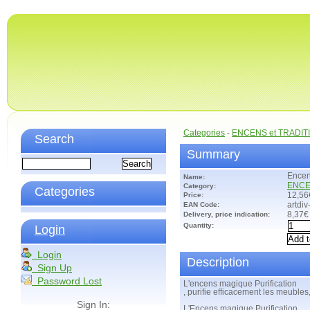
Categories
-
ENCENS et TRADIT
Search
Summary
Encen
Name:
ENCE
Category:
Categories
Price:
12,56
EAN Code:
artdiv
Delivery, price indication:
8,37€
Quantity:
Login
Login
Description
Sign Up
Password Lost
L'encens magique Purification
, purifie efficacement les meubles, 
Sign In:
L'Encens magique Purification