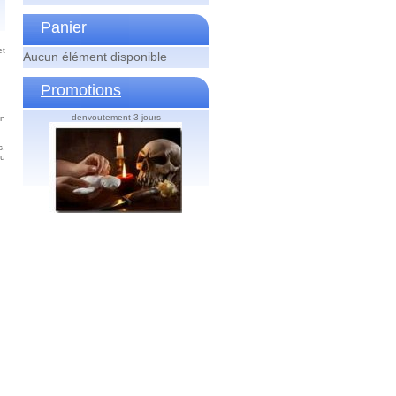
Panier
et
Aucun élément disponible
Promotions
denvoutement 3 jours
on
s,
du