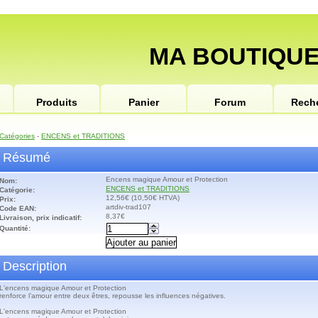
MA BOUTIQUE
Produits
Panier
Forum
Rech
Catégories
-
ENCENS et TRADITIONS
Résumé
Encens magique Amour et Protection
Nom:
ENCENS et TRADITIONS
Catégorie:
12,56€ (10,50€ HTVA)
Prix:
artdiv-trad107
Code EAN:
8,37€
Livraison, prix indicatif:
Quantité:
Description
L'encens magique Amour et Protection
renforce l’amour entre deux êtres, repousse les influences négatives.
L'encens magique Amour et Protection