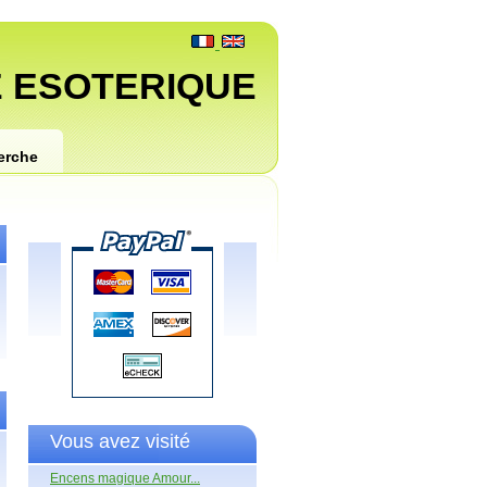
 ESOTERIQUE
erche
Vous avez visité
Encens magique Amour...