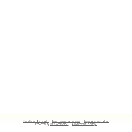
Conditions Générales
-
Informations marchand
-
Login administrateur
Powered by
KelCommerce
-
Ouvrir votre e-shop?