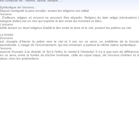
est composé de : myrrhe, santal, benjoin, ...
Symbolique de l'encens :
Depuis l'antiquité la plus reculée, toutes les religions ont utilisé
l'encens
. D'ailleurs, religion et encens ne peuvent être séparés. Religion du latin religio (vénération) 
relegere (relier) est un mot qui exprime le lien entre les hommes et Dieu.
L'encens
brûlé durant un rituel religieux établit le lien entre la terre et le ciel, portant les prières au ciel.
La fumée
d'encens
est chargée d'élever la prière vers le ciel et il est, en ce sens, un emblème de la foncti
sacerdotale. L'usage de l'encensement, qui est universel, a partout la même valeur symbolique :
l'encens
associe l'humain à la divinité, le fini à l'infini, le mortel à l'immortel. Il n'y a pas tant de différence
en ce sens, entre la fumée du bûcher funéraire, celle du copal maya, de l'encens chrétien et 
tabac chez les amérindiens