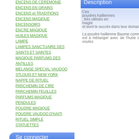
Description
ENCENS DE CEREMONIE
ENCENS EN GRAINS
Ces
ENCENS et TRADITIONS
poudres haïtiennes
ENCENS MAGIQUE
, trés utilisés en
magie
ENCENSOIRS
et dont le succès dans leur domain
ENCRE MAGIQUE
La poudre haïtienne Baume co
HUILES MAGIQUE
est à mélanger avec de l'huile 
LAMPE
voulez.
LAMPES SANCTUAIRE DES
SAINTS ET SAINTES
MAGIQUE PARFUMS DES
ANTILLES
MELANGE SPECIAL VAUDOO
STLOUIS ET NEW YORK
NAPPE DE RITUEL
PARCHEMIN DE CIRE
PARCHEMIN FEUILLES
PARFUMS MAGIQUE
PENDULES
POUDRE MAGIQUE
POUDRE VAUDOO D'HAITI
RITUEL SIMPLE
STATUETTES
Se connecter