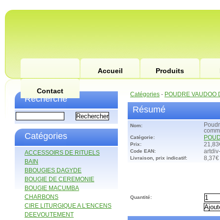
Accueil
Produits
Contact
Catégories
-
POUDRE VAUDOO D
Recherche
Résumé
Poudr
Nom:
comm
Catégories
Catégorie:
POUD
Prix:
21,83
Code EAN:
artdi
ACCESSOIRS DE RITUELS
Livraison, prix indicatif:
8,37€
BAIN
BBOUGIES DAGYDE
BOUGIE DE CEREMONIE
BOUGIE MACUMBA
CHARBONS
Quantité:
CIRE LITURGIQUE A L'ENCENS
DEEVOUTEMENT