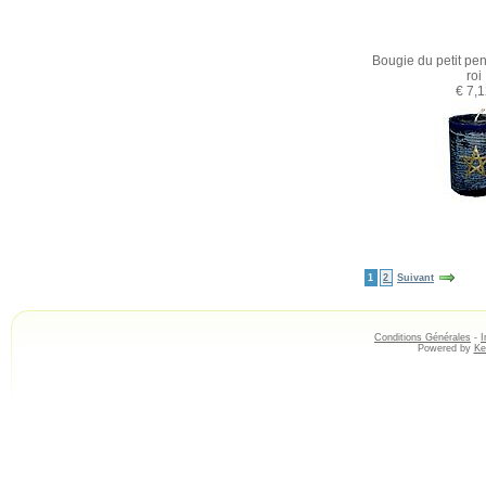
Bougie du petit p
roi
€ 7,
1
2
Suivant
Conditions Générales
-
I
Powered by
Ke