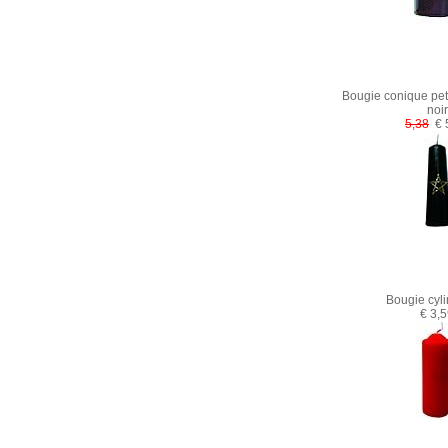
Bougie conique pe
noir
5,38
€ 
Bougie cyl
€ 3,