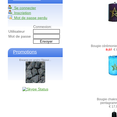
Se connecter
Inscription
Mot de passe perdu
Connexion:
Utilisateur
Mot de passe
Bougie cérémoni
8,37
€ 
Promotions
Encens en grains Djaoui...
Bougie chakr
pentagramm
€ 17,