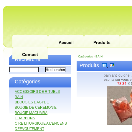
Accueil
Produits
Contact
Catégories
-
BAIN
Recherche
Produits
bain anti guigne ,
esprits sur vous e
Catégories
78,34
€ 
ACCESSOIRS DE RITUELS
BAIN
BBOUGIES DAGYDE
BOUGIE DE CEREMONIE
BOUGIE MACUMBA
CHARBONS
CIRE LITURGIQUE A L'ENCENS
DEEVOUTEMENT