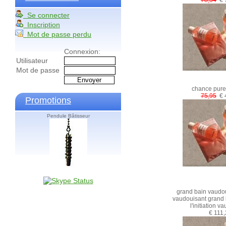
78,34
€ 
Se connecter
Inscription
Mot de passe perdu
Connexion:
Utilisateur
Mot de passe
chance pure
75,95
€ 
Promotions
Pendule Bâtisseur
grand bain vaudou 
vaudouisant grand
l'initiation v
€ 111