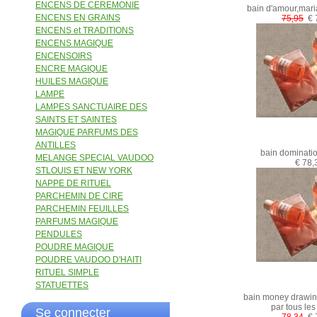
ENCENS DE CEREMONIE
bain d'amour,mari
ENCENS EN GRAINS
75,95
€ 
ENCENS et TRADITIONS
ENCENS MAGIQUE
ENCENSOIRS
ENCRE MAGIQUE
HUILES MAGIQUE
LAMPE
LAMPES SANCTUAIRE DES
SAINTS ET SAINTES
MAGIQUE PARFUMS DES
ANTILLES
bain dominatio
MELANGE SPECIAL VAUDOO
€ 78,
STLOUIS ET NEW YORK
NAPPE DE RITUEL
PARCHEMIN DE CIRE
PARCHEMIN FEUILLES
PARFUMS MAGIQUE
PENDULES
POUDRE MAGIQUE
POUDRE VAUDOO D'HAITI
RITUEL SIMPLE
STATUETTES
bain money drawing,
par tous le
Se connecter