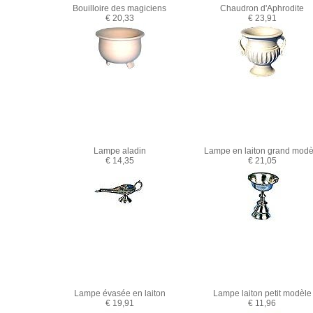
Bouilloire des magiciens
Chaudron d'Aphrodite
€ 20,33
€ 23,91
Lampe aladin
Lampe en laiton grand modè
€ 14,35
€ 21,05
Lampe évasée en laiton
Lampe laiton petit modèle
€ 19,91
€ 11,96