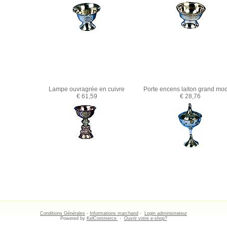
Lampe ouvragrée en cuivre
Porte encens laiton grand mo
€ 61,59
€ 28,76
Conditions Générales
-
Informations marchand
-
Login administrateur
Powered by
KelCommerce
-
Ouvrir votre e-shop?