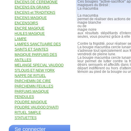
Ces bougies "active-sacrifice" ap
ENCENS DE CEREMONIE
magiques du Brésil :
ENCENS EN GRAINS
La macumba
.
ENCENS et TRADITIONS
La macumba
ENCENS MAGIQUE
permet de réaliser des actions de
magie blanche
ENCENSOIRS
ou de
ENCRE MAGIQUE
magie noire
aux résultats stépéfiants d'inte
HUILES MAGIQUE
seules, vous pourrez grâce à elle 
LAMPE
Contre la frigidité, pour réaliser 
LAMPES SANCTUAIRE DES
La bougie macumba cercle lunai
SAINTS ET SAINTES
s'adresse tout spécialement aux 
vendredi de pleine lune.
MAGIQUE PARFUMS DES
La bougie macumba cercle lunai
ANTILLES
leur permet de lutter contre la f
désirs sensuels et affectifs dans 
MELANGE SPECIAL VAUDOO
départ indifférent ou hors d'att
STLOUIS ET NEW YORK
témoin au pied de la bougie ou 
NAPPE DE RITUEL
PARCHEMIN DE CIRE
PARCHEMIN FEUILLES
PARFUMS MAGIQUE
PENDULES
POUDRE MAGIQUE
POUDRE VAUDOO D'HAITI
RITUEL SIMPLE
STATUETTES
Se connecter