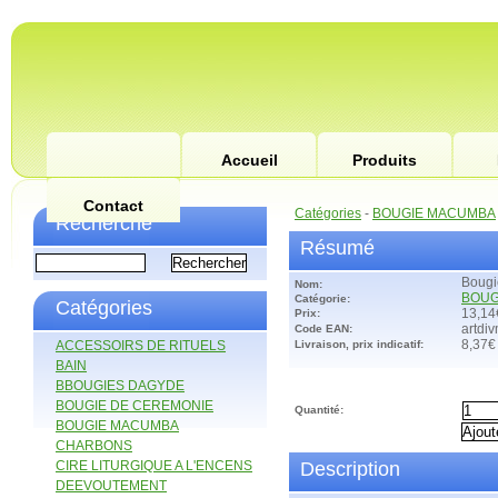
Accueil
Produits
Contact
Catégories
-
BOUGIE MACUMBA
Recherche
Résumé
Bougi
Nom:
BOUG
Catégorie:
Catégories
Prix:
13,14
Code EAN:
artdi
ACCESSOIRS DE RITUELS
Livraison, prix indicatif:
8,37€
BAIN
BBOUGIES DAGYDE
BOUGIE DE CEREMONIE
Quantité:
BOUGIE MACUMBA
CHARBONS
CIRE LITURGIQUE A L'ENCENS
Description
DEEVOUTEMENT