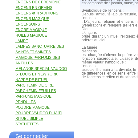
ENCENS DE CEREMONIE
est composé de : jasmin, musc, pat
ENCENS EN GRAINS
Symbolique de l'encens :
ENCENS et TRADITIONS
Depuis l'antiquité la plus reculée, 
l'encens
ENCENS MAGIQUE
. D'ailleurs, religion et encens 
ENCENSOIRS
(vénération) et relegere (relier)
Dieu.
ENCRE MAGIQUE
L'encens
HUILES MAGIQUE
brûlé durant un rituel religieux é
prières au ciel.
LAMPE
LAMPES SANCTUAIRE DES
La fumée
d'encens
SAINTS ET SAINTES
est chargée d'élever la prière ve
MAGIQUE PARFUMS DES
fonction sacerdotale. L'usage d
même valeur symbolique :
ANTILLES
l'encens
MELANGE SPECIAL VAUDOO
associe l'humain à la divinité, le fi
de différences, en ce sens, entre
STLOUIS ET NEW YORK
de l'encens chrétien et du tabac 
NAPPE DE RITUEL
PARCHEMIN DE CIRE
PARCHEMIN FEUILLES
PARFUMS MAGIQUE
PENDULES
POUDRE MAGIQUE
POUDRE VAUDOO D'HAITI
RITUEL SIMPLE
STATUETTES
Se connecter