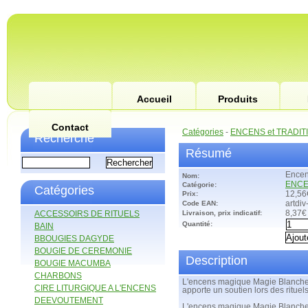
Accueil
Produits
Contact
Catégories
-
ENCENS et TRADIT
Recherche
Résumé
Encen
Nom:
ENCE
Catégorie:
Catégories
Prix:
12,56
Code EAN:
artdiv
ACCESSOIRS DE RITUELS
Livraison, prix indicatif:
8,37€
Quantité:
BAIN
BBOUGIES DAGYDE
BOUGIE DE CEREMONIE
Description
BOUGIE MACUMBA
CHARBONS
L'encens magique Magie Blanch
CIRE LITURGIQUE A L'ENCENS
apporte un soutien lors des rituel
DEEVOUTEMENT
L'encens magique Magie Blanch