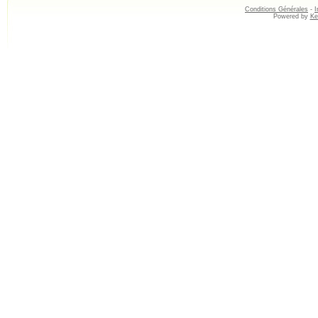
Conditions Générales
-
I
Powered by
Ke