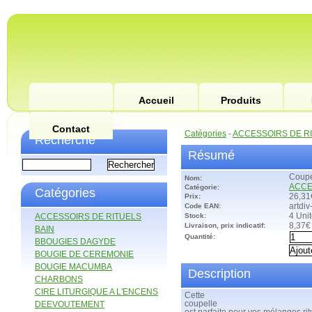
Accueil
Produits
Contact
Catégories
-
ACCESSOIRS DE R
Recherche
Résumé
Coupe
Nom:
ACCE
Catégorie:
Catégories
Prix:
26,31
Code EAN:
artdi
ACCESSOIRS DE RITUELS
Stock:
4 Uni
Livraison, prix indicatif:
8,37€
BAIN
Quantité:
BBOUGIES DAGYDE
BOUGIE DE CEREMONIE
BOUGIE MACUMBA
Description
CHARBONS
CIRE LITURGIQUE A L'ENCENS
Cette
DEEVOUTEMENT
coupelle