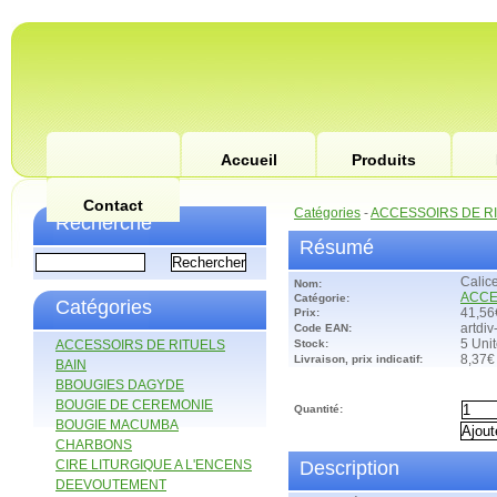
Accueil
Produits
Contact
Catégories
-
ACCESSOIRS DE R
Recherche
Résumé
Calic
Nom:
ACCE
Catégorie:
Catégories
Prix:
41,56
Code EAN:
artdi
ACCESSOIRS DE RITUELS
Stock:
5 Uni
Livraison, prix indicatif:
8,37€
BAIN
BBOUGIES DAGYDE
BOUGIE DE CEREMONIE
Quantité:
BOUGIE MACUMBA
CHARBONS
CIRE LITURGIQUE A L'ENCENS
Description
DEEVOUTEMENT