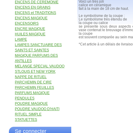
Voici un très joli
ENCENS DE CEREMONIE
calice en céramique
ENCENS EN GRAINS
fait à la main de 18 cm de haut.
ENCENS et TRADITIONS
Le symbolisme de la coupe :
ENCENS MAGIQUE
Le symbolisme très étendu de
la coupe ou calice
ENCENSOIRS
se présente sous deux aspects e
ENCRE MAGIQUE
vase contenat le breuvage d'immor
la coupe
HUILES MAGIQUE
est souvent comparée au sein mate
LAMPE
*Cet article à un délais de livrais
LAMPES SANCTUAIRE DES
SAINTS ET SAINTES
MAGIQUE PARFUMS DES
ANTILLES
MELANGE SPECIAL VAUDOO
STLOUIS ET NEW YORK
NAPPE DE RITUEL
PARCHEMIN DE CIRE
PARCHEMIN FEUILLES
PARFUMS MAGIQUE
PENDULES
POUDRE MAGIQUE
POUDRE VAUDOO D'HAITI
RITUEL SIMPLE
STATUETTES
Se connecter