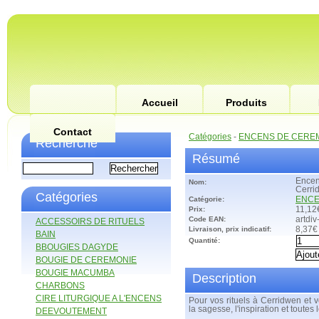
Accueil
Produits
Contact
Catégories
-
ENCENS DE CERE
Recherche
Résumé
Encen
Nom:
Cerri
Catégories
Catégorie:
ENCE
Prix:
11,12
Code EAN:
artdi
ACCESSOIRS DE RITUELS
Livraison, prix indicatif:
8,37€
BAIN
Quantité:
BBOUGIES DAGYDE
BOUGIE DE CEREMONIE
BOUGIE MACUMBA
Description
CHARBONS
CIRE LITURGIQUE A L'ENCENS
Pour vos rituels à Cerridwen et 
la sagesse, l'inspiration et toutes
DEEVOUTEMENT