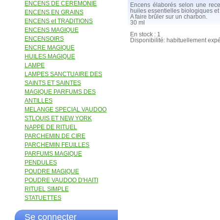
ENCENS DE CEREMONIE
Encens élaborés selon une recett
huiles essentielles biologiques et
ENCENS EN GRAINS
A faire brûler sur un charbon.
ENCENS et TRADITIONS
30 ml
ENCENS MAGIQUE
En stock : 1
ENCENSOIRS
Disponibilité: habituellement exp
ENCRE MAGIQUE
HUILES MAGIQUE
LAMPE
LAMPES SANCTUAIRE DES
SAINTS ET SAINTES
MAGIQUE PARFUMS DES
ANTILLES
MELANGE SPECIAL VAUDOO
STLOUIS ET NEW YORK
NAPPE DE RITUEL
PARCHEMIN DE CIRE
PARCHEMIN FEUILLES
PARFUMS MAGIQUE
PENDULES
POUDRE MAGIQUE
POUDRE VAUDOO D'HAITI
RITUEL SIMPLE
STATUETTES
Se connecter