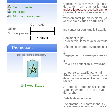
Comme vous le voyez c'est un pa
Se connecter
demander un diagnostic gra
maboutiqueesoterique.kelcomme
Inscription
Comment faire si vous êtes envo
•
Mot de passe perdu
vous en sortir par vous-même (l
apprendre à vous en sortir seul).
Connexion:
•
Utilisateur
me contacter pour que je travaille s
Mot de passe
Comment j'agis?
Le désenvoûtement va se dérouler
1.
Promotions
Détermination de l'envoûtement, d
2.
Bougie karma pentagram...
Dégagement des énergies liés à ce
3.
Travail de protection sur vous po
Le tout sera travaillé par email.
Prise de contact, puis travail à 
date de naissance. En fonctio
l'action.
Je propose deux tarifs différen
Nous trouverons l'option qui vous 
démarche.
Détails de mon travail:
_Approfondi: qui correspond à 7 jo