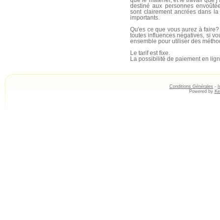
que le matériel, et le travail que 
destiné aux personnes envoûtée
sont clairement ancrées dans la
importants.
Qu'es ce que vous aurez à faire?
toutes influences négatives, si vo
ensemble pour utiliser des métho
Le tarif est fixe.
La possibilité de paiement en ligne
Conditions Générales
-
I
Powered by
Ke