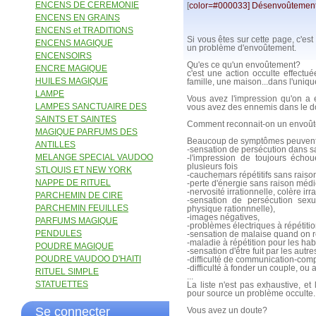
ENCENS DE CEREMONIE
[
color=#000033] Désenvoûtemen
ENCENS EN GRAINS
ENCENS et TRADITIONS
Si vous êtes sur cette page, c'est
ENCENS MAGIQUE
un problème d'envoûtement.
ENCENSOIRS
Qu'es ce qu'un envoûtement?
ENCRE MAGIQUE
c'est une action occulte effect
HUILES MAGIQUE
famille, une maison...dans l'uniqu
LAMPE
Vous avez l'impression qu'on a e
LAMPES SANCTUAIRE DES
vous avez des ennemis dans le do
SAINTS ET SAINTES
Comment reconnait-on un envoû
MAGIQUE PARFUMS DES
Beaucoup de symptômes peuvent 
ANTILLES
-sensation de persécution dans sa
MELANGE SPECIAL VAUDOO
-l'impression de toujours échou
plusieurs fois
STLOUIS ET NEW YORK
-cauchemars répétitifs sans rais
NAPPE DE RITUEL
-perte d'énergie sans raison médi
-nervosité irrationnelle, colère irr
PARCHEMIN DE CIRE
-sensation de persécution sex
PARCHEMIN FEUILLES
physique rationnnelle),
-images négatives,
PARFUMS MAGIQUE
-problèmes électriques à répétitio
PENDULES
-sensation de malaise quand on re
-maladie à répétition pour les hab
POUDRE MAGIQUE
-sensation d'être fuit par les autre
POUDRE VAUDOO D'HAITI
-difficulté de communication-com
-difficulté à fonder un couple, ou
RITUEL SIMPLE
...
STATUETTES
La liste n'est pas exhaustive, e
pour source un problème occulte.
Se connecter
Vous avez un doute?