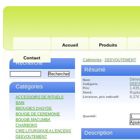
Accueil
Produits
Contact
Catégories
-
DEEVOUTEMENT
Recherche
Résumé
Dénvo
Nom:
DEE
Catégorie:
Catégories
Prix:
1.435
Stock:
Ruptu
ACCESSOIRS DE RITUELS
Livraison, prix indicatif:
8,37€
BAIN
BBOUGIES DAGYDE
BOUGIE DE CEREMONIE
Quantité:
BOUGIE MACUMBA
CHARBONS
CIRE LITURGIQUE A L'ENCENS
Description
DEEVOUTEMENT